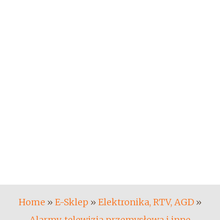
Home
»
E-Sklep
»
Elektronika, RTV, AGD
»
Alarmy, telewizja przemysłowa i inne