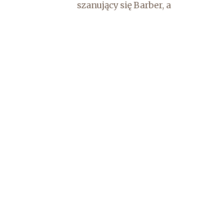
szanujący się Barber, a
dokładniej mówiąc, osoba, która
zajmuje się zarówno
strzyżeniem, jak i pielęgnacją
brody. Dlatego też są nożyczki do
brody są jednym z wielu
produktów, które możemy
znaleźć w szero...
Jakie meble do przedszkola
wybrać?
Przepisy są jasne dyrektor