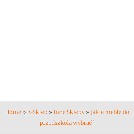
Home
»
E-Sklep
»
Inne Sklepy
»
Jakie meble do
przedszkola wybrać?