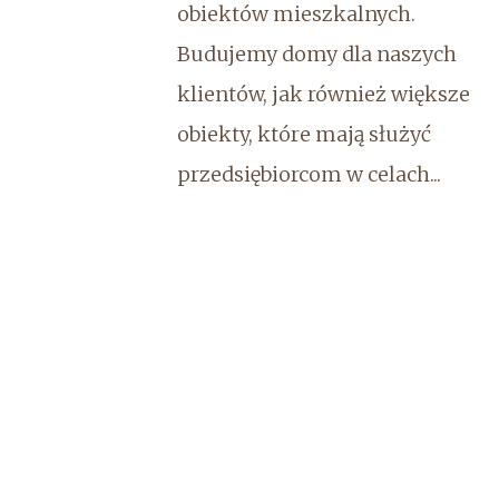
obiektów mieszkalnych.
Budujemy domy dla naszych
klientów, jak również większe
obiekty, które mają służyć
przedsiębiorcom w celach...
Kancelaria Majątkowa
wykonująca m.in. wyceny
nieruchomości
Kancelaria Majątkowa Mirosław
Jaśkiewicz to sprawdzona,
doświadczona, a przy tym także
zaufana firma, która jest w