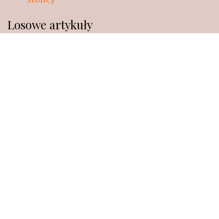
Losowe artykuły
Inwestowanie w efektywne instrumenty
finansowe
Daszki szklane - innowacyjne rozwiązanie
For sale to luksusowe domy i rezydencje.
Nowoczesne rodzaje systemów osłon na
okna
Solidne okna w konkurencyjnych cenach
Budowa drewnianych domów
całorocznych