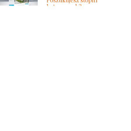
betonowych?
Produkowane przez nas
prefabrykowane stopnie
schodowe są naprawdę
niezwykłymi produktami,
podbijającymi od bardzo dawna
rynek. Serdecznie zapraszamy
do użytkowania naszych
niezwykłych produktów. Dołącz
do nas już teraz i ciesz się z tego,
co dają Ci nasze najlepsze
prefabrykowane stopnie