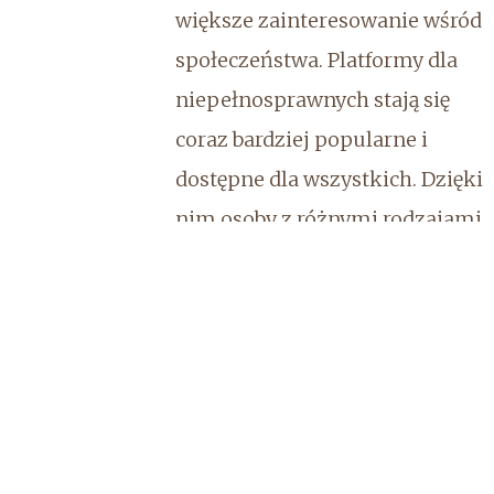
większe zainteresowanie wśród
społeczeństwa. Platformy dla
niepełnosprawnych stają się
coraz bardziej popularne i
dostępne dla wszystkich. Dzięki
nim osoby z różnymi rodzajami
niepełnosprawności mogą
łatwiej poru...
Zalety, jakie posiada taka
wciągarka
Zastanawiając się na tym, czy