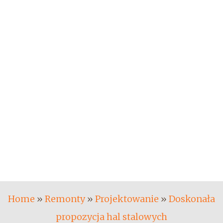
Home
»
Remonty
»
Projektowanie
»
Doskonała
propozycja hal stalowych