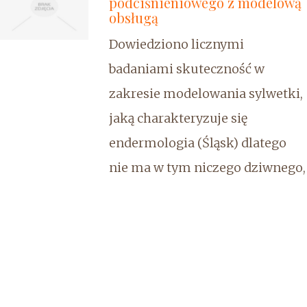
podciśnieniowego z modelową
obsługą
Dowiedziono licznymi
badaniami skuteczność w
zakresie modelowania sylwetki,
jaką charakteryzuje się
endermologia (Śląsk) dlatego
nie ma w tym niczego dziwnego,
iż coraz większa liczba osób, jest
zainteresowanych jej
przeprowadzeniem,
dostrzeżono też liczne działania
terapeutyczne. W wymienionym