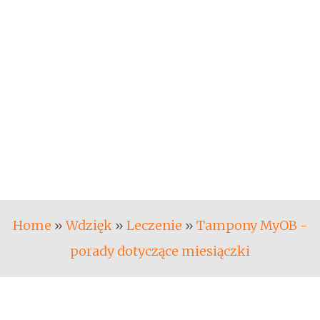
Home
»
Wdzięk
»
Leczenie
»
Tampony MyOB -
porady dotyczące miesiączki