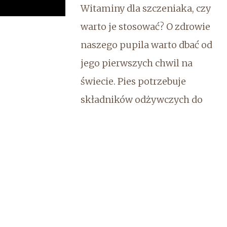
Witaminy dla szczeniaka, czy
warto je stosować? O zdrowie
naszego pupila warto dbać od
jego pierwszych chwil na
świecie. Pies potrzebuje
składników odżywczych do
prawidłowego rozwoju. Niestety
nie wszystkie witaminy i
minerały psiak może pobrać z
pożywienia, dlatego warto
zakupić witaminy dla
szczeniaka. Ma...