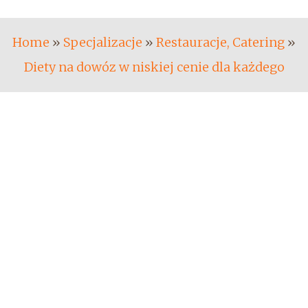
Home
»
Specjalizacje
»
Restauracje, Catering
»
Diety na dowóz w niskiej cenie dla każdego