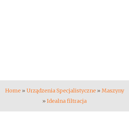
Home
»
Urządzenia Specjalistyczne
»
Maszyny
»
Idealna filtracja