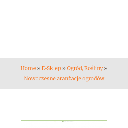
Home
»
E-Sklep
»
Ogród, Rośliny
»
Nowoczesne aranżacje ogrodów