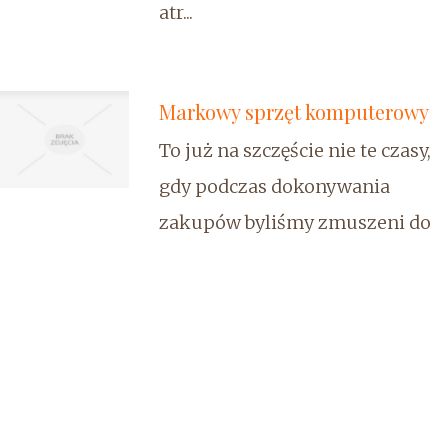
atr...
Markowy sprzęt komputerowy
To już na szczęście nie te czasy,
gdy podczas dokonywania
zakupów byliśmy zmuszeni do
wykonywania dziesiątek
telefonów i pokonywania wielu
kilometrów. Teraz praktycznie
wszystko jest do nabycia w
profesjonalnych sklepach
funkcjonujących całą dobę w