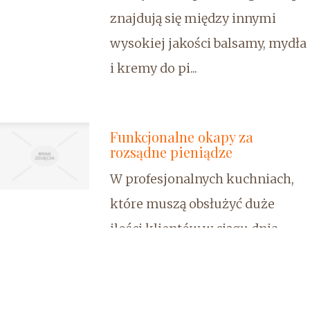
znajdują się między innymi
wysokiej jakości balsamy, mydła
i kremy do pi...
Funkcjonalne okapy za
rozsądne pieniądze
W profesjonalnych kuchniach,
które muszą obsłużyć duże
ilości klientów w ciągu dnia,
powinny znajdować się
najwyższej jakości elementy
wyposażenia. W ofercie firmy