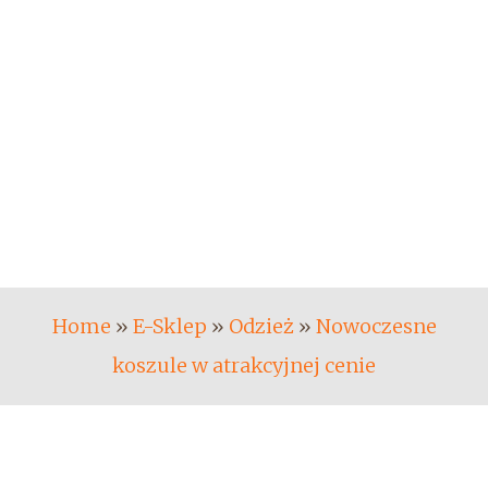
Home
»
E-Sklep
»
Odzież
»
Nowoczesne
koszule w atrakcyjnej cenie