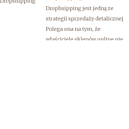
Drophsipping jest jedną ze
strategii sprzedaży detalicznej.
Polega ona na tym, że
właściciele sklepów online nie
są bezpośrednio odpowiedzialni
za zapasy produktów, ich
przygotowywanie oraz wysyłkę.
Mało tego - sprzedawcy w ogóle
nie mają do czynienia z
produktami, które de facto
sprzedają. Odpowiedzial...