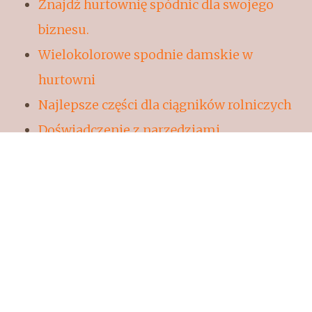
Znajdź hurtownię spódnic dla swojego
biznesu.
Wielokolorowe spodnie damskie w
hurtowni
Najlepsze części dla ciągników rolniczych
Doświadczenie z narzędziami
ogrodniczymi
Optymalna technologia produkcji
Profesjonalne usługi transportowe w
stolicy
Losowe artykuły
Hotel z basenem w Szczyrku