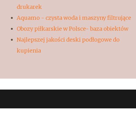
drukarek
Aquamo - czysta woda i maszyny filtrujące
Obozy piłkarskie w Polsce- baza obiektów
Najlepszej jakości deski podłogowe do
kupienia
© 2016 www.luksfilmkrakow.pl.
Designed by
FREEHTML5.co
Go To Top