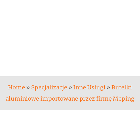
Home
»
Specjalizacje
»
Inne Usługi
»
Butelki
aluminiowe importowane przez firmę Meping