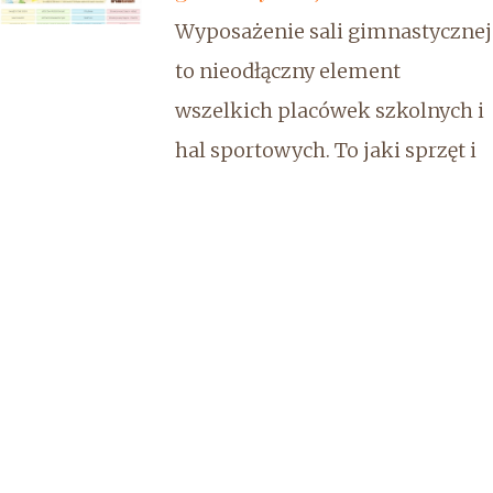
Wyposażenie sali gimnastycznej
to nieodłączny element
wszelkich placówek szkolnych i
hal sportowych. To jaki sprzęt i
urządzenia mają znaleźć sie na
wyposażeniu sali gimnastycznej
jest regulowane przepisami
prawa ale dyrektorzy mają pod
tym kątem dużą autonomię.
Stąd też na rynku jest ogromny
wybór ...