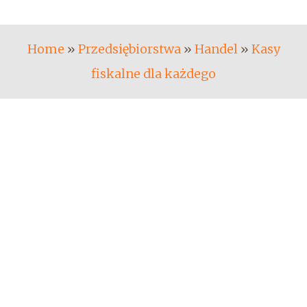
Home
»
Przedsiębiorstwa
»
Handel
»
Kasy
fiskalne dla każdego